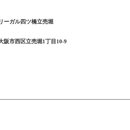
リーガル四ツ橋立売堀
大阪市西区立売堀1丁目10-9