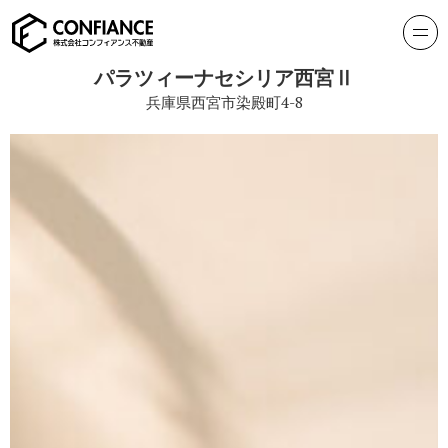
パラツィーナセシリア西宮Ⅱ
兵庫県西宮市染殿町4-8